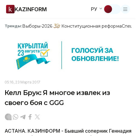
KAZINFORM
РУ
Выборы-2026
Конституционная реформа
Спецп
Тренды:
05:16, 23 Марта 2017
Келл Брук: Я многое извлек из
своего боя с GGG
АСТАНА. КАЗИНФОРМ - Бывший соперник Геннадия