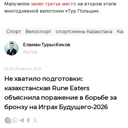
Малучелли
занял третье место
на втором этапе
многодневной велогонки «Тур Польши».
Спорт
Велоспорт
спортсмены Казахстана
Каза
Еламан Турысбеков
Автор
20:26, 05 Августа 2026
Не хватило подготовки:
казахстанская Rune Eaters
объяснила поражение в борьбе за
бронзу на Играх Будущего-2026