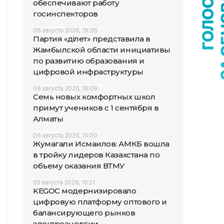
обеспечивают работу
госинспекторов
06 августа 2026, 19:36
Партия «Әділет» представила в
Жамбылской области инициативы
по развитию образования и
цифровой инфраструктуры
06 августа 2026, 16:09
Семь новых комфортных школ
примут учеников с 1 сентября в
Алматы
06 августа 2026, 10:00
Жумагали Исмаилов: АМКБ вошла
в тройку лидеров Казахстана по
объему оказания ВТМУ
05 августа 2026, 16:21
KEGOC модернизировало
цифровую платформу оптового и
балансирующего рынков
электроэнергии