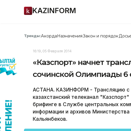
KAZINFORM
Акорда
Назначения
Закон и порядок
Дось
Тренды:
16:19, 05 Февраля 2014
«Казспорт» начнет тран
сочинской Олимпиады 6
АСТАНА. КАЗИНФОРМ - Трансляцию с 
казахстанский телеканал "Казспорт" 
брифинге в Службе центральных ком
информации и архивов Министерства 
Кальянбеков.