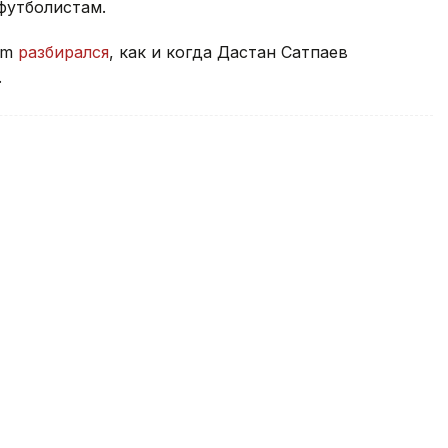
футболистам.
rm
разбирался
, как и когда Дастан Сатпаев
.
ст стал призером этапа Кубка