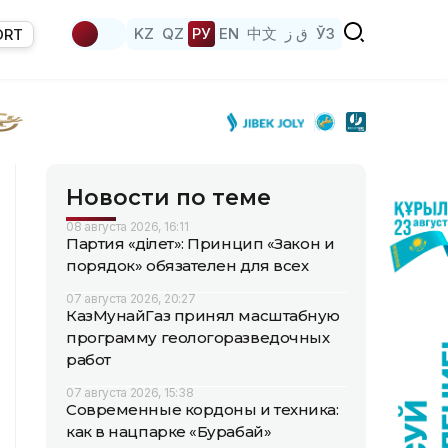
KZ
QZ
РУ
EN
中文
ق ز
ЎЗ
ORT
Новости по теме
08 августа 2026, 16:11
Партия «Әділет»: Принцип «Закон и
порядок» обязателен для всех
07 августа 2026, 20:27
КазМунайГаз принял масштабную
программу геологоразведочных
работ
07 августа 2026, 15:38
Современные кордоны и техника:
как в нацпарке «Бурабай»