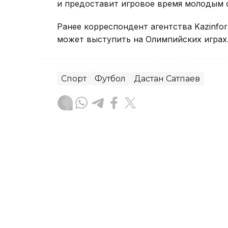
и предоставит игровое время молодым 
Ранее корреспондент агентства Kazinfo
может выступить на Олимпийских играх
Спорт
Футбол
Дастан Сатпаев
Динара Сугурбаева
Автор
16:46, 08 Августа 2026
Казахстанский триатлони