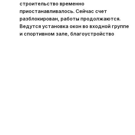
строительство временно
приостанавливалось. Сейчас счет
разблокирован, работы продолжаются.
Ведутся установка окон во входной группе
и спортивном зале, благоустройство
территории, монтаж системы освещения,
канализации и инженерного оборудования.
Сдать объект в эксплуатацию
планируется до конца текущего года, —
сообщили в пресс-службе управления
образования Актюбинской области.
Ранее Kazinform рассказывал о
восьми
долгостроях
Актобе. Пять физкультурно-
оздоровительных комплексов в Восточном
Казахстане, которые несколько лет оставались
символами несбывшихся обещаний,
получили
новых подрядчиков.