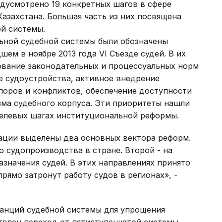
едусмотрено 19 конкретных шагов в сфере
азахстана. Большая часть из них посвящена
й системы.
ьной судебной системы были обозначены
ем в ноябре 2013 года VI Съезде судей. В их
ование законодательных и процессуальных норм
е судоустройства, активное внедрение
поров и конфликтов, обеспечение доступности
ма судебного корпуса. Эти приоритеты нашли
елевых шагах институциональной реформы.
ации выделены два основных вектора реформ.
 судопроизводства в стране. Второй - на
значения судей. В этих направлениях принято
рямо затронут работу судов в регионах», -
танций судебной системы для упрощения
твлен переход от пятиступенчатой системы