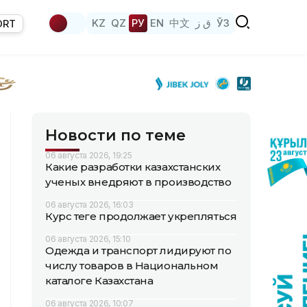
KZ
QZ
РУ
EN
中文
ق ز
ЎЗ
ORT
Новости по теме
06 августа 2026, 19:25
Какие разработки казахстанских
ученых внедряют в производство
06 августа 2026, 16:03
Курс теңге продолжает укрепляться
06 августа 2026, 15:10
Одежда и транспорт лидируют по
числу товаров в Национальном
каталоге Казахстана
06 августа 2026, 10:07