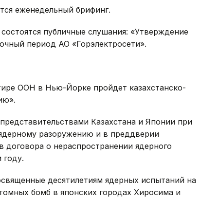
оится еженедельный брифинг.
М состоятся публичные слушания: «Утверждение
рочный период АО «Горэлектросети».
ИР
артире ООН в Нью-Йорке пройдет казахстанско-
ию».
представительствами Казахстана и Японии при
ядерному разоружению и в преддверии
в договора о нераспространении ядерного
 году.
посвященные десятилетиям ядерных испытаний на
томных бомб в японских городах Хиросима и