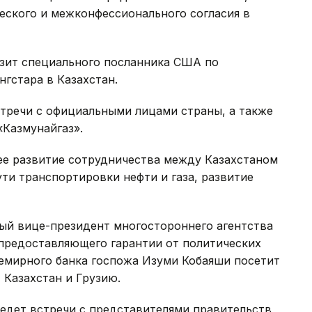
еского и межконфессионального согласия в
визит специального посланника США по
гстара в Казахстан.
стречи с официальными лицами страны, а также
Казмунайгаз».
ее развитие сотрудничества между Казахстаном
ути транспортировки нефти и газа, развитие
ьный вице-президент многостороннего агентства
предоставляющего гарантии от политических
семирного банка госпожа Изуми Кобаяши посетит
 Казахстан и Грузию.
ведет встречи с представителями правительств