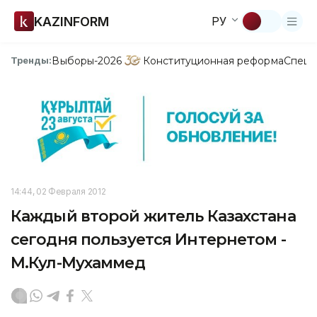
KAZINFORM
РУ
Выборы-2026
Конституционная реформа
Спецп
Тренды:
14:44, 02 Февраля 2012
Каждый второй житель Казахстана
сегодня пользуется Интернетом -
М.Кул-Мухаммед