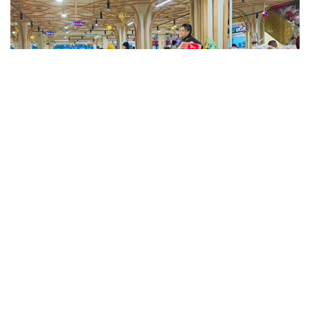
Фото: Kazinform
Такие данные были озвучены на совещании
по вопросам стабилизации цен на социально
значимые продовольственные товары и инфляции
под председательством заместителя Премьер-
министра — министра национальной экономики
Серика Жумангарина.