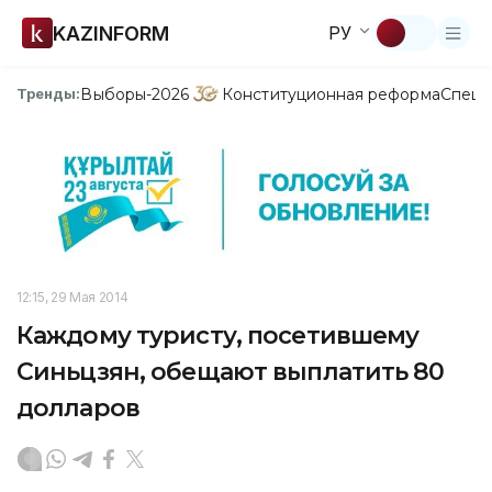
KAZINFORM
РУ
Выборы-2026
Конституционная реформа
Спецп
Тренды:
12:15, 29 Мая 2014
Каждому туристу, посетившему
Синьцзян, обещают выплатить 80
долларов