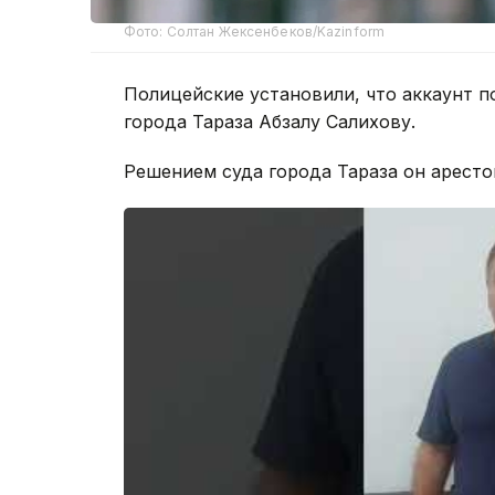
Фото: Солтан Жексенбеков/Kazinform
Полицейские установили, что аккаунт 
города Тараза Абзалу Салихову.
Решением суда города Тараза он арестов