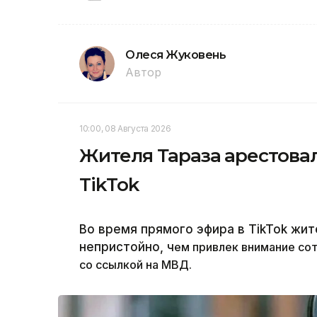
Олеся Жуковень
Автор
10:00, 08 Августа 2026
Жителя Тараза арестовал
TikTok
Во время прямого эфира в TikTok жит
непристойно, ч
ем привлек внимание со
со ссылкой на МВД.