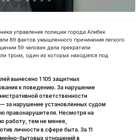
ьника управления полиции города Алибек
вали 89 фактов умышленного причинения легкого
ошении 59 человек дела прекратили
али троих, один из которых находился под
ей вынесено 1 105 защитных
ования к поведению. За нарушение
инистративной ответственности
5 — за нарушение установленных судом
ию правонарушителя. Несмотря на
 работу, тем не менее,
тив личности в сфере быта. За 11
емейно-бытовых отношений в