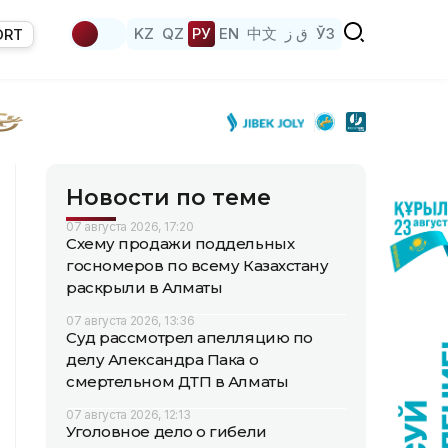
KZ
QZ
РУ
EN
中文
ق ز
ЎЗ
ORT
Новости по теме
07 августа 2026, 17:20
Схему продажи поддельных
госномеров по всему Казахстану
раскрыли в Алматы
07 августа 2026, 13:36
Суд рассмотрел апелляцию по
делу Александра Пака о
смертельном ДТП в Алматы
07 августа 2026, 12:13
Уголовное дело о гибели