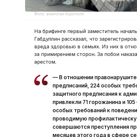
Фото: агентство Kazinform
На брифинге первый заместитель начал
Габдуллин рассказал, что зарегистриро
вреда здоровью в семьях. Из них в отн
за примирением сторон. За побои наказ
арестом.
— В отношении правонарушител
предписаний, 224 особых треб
защитного предписания к адм
привлекли 71 горожанина и 10
особых требований к поведен
проводимую профилактическую
совершаются преступления про
месяцев этого года в сфере с