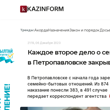
KAZINFORM
Акорда
Назначения
Закон и порядок
Дось
Тренды:
21:19, 06 Декабря 2023
Каждое второе дело о с
в Петропавловске закры
В Петропавловске с начала года заре
семейно-бытовых отношений. Из 874 
наказание понесли 383, в 491 случае
передает корреспондент агентства