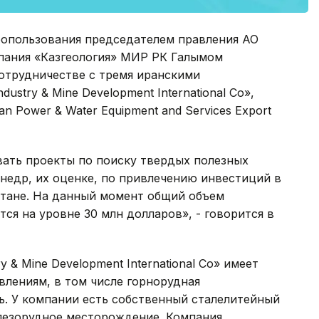
дропользования председателем правления АО
пания «Казгеология» МИР РК Галымом
отрудничестве с тремя иранскими
stry & Mine Development International Co»,
an Power & Water Equipment and Services Export
ать проекты по поиску твердых полезных
недр, их оценке, по привлечению инвестиций в
стане. На данный момент общий объем
ся на уровне 30 млн долларов», - говорится в
 & Mine Development International Co» имеет
лениям, в том числе горнорудная
ь. У компании есть собственный сталелитейный
лезорудное месторождение. Компания