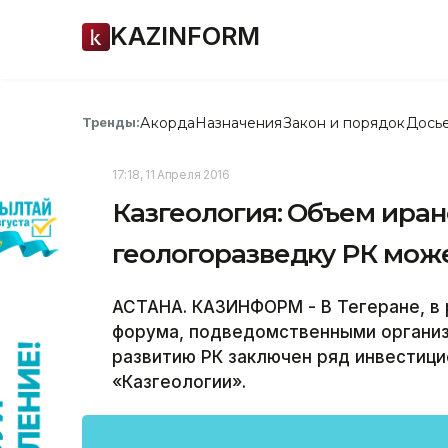
KAZINFORM
Акорда
Назначения
Закон и порядок
Дось
Тренды:
17:18, 11 Апреля 2016
Казгеология: Объем иран
геологоразведку РК може
АСТАНА. КАЗИНФОРМ - В Тегеране, в 
форума, подведомственными организ
развитию РК заключен ряд инвестиц
«Казгеологии».