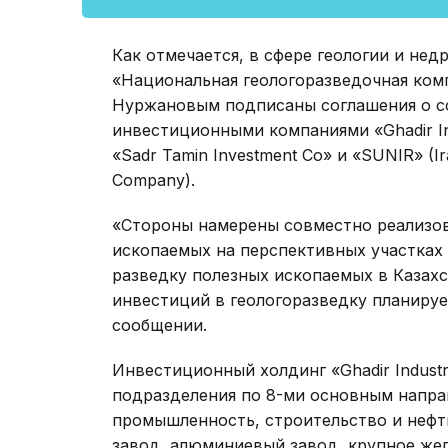
Как отмечается, в сфере геологии и не
«Национальная геологоразведочная ком
Нуржановым подписаны соглашения о с
инвестиционными компаниями «Ghadir Indu
«Sadr Tamin Investment Co» и «SUNIR» (Ir
Company).
«Стороны намерены совместно реализов
ископаемых на перспективных участках 
разведку полезных ископаемых в Казах
инвестиций в геологоразведку планирует
сообщении.
Инвестиционный холдинг «Ghadir Industry
подразделения по 8-ми основным направ
промышленность, строительство и нефт
завод, алюминиевый завод, крупное же