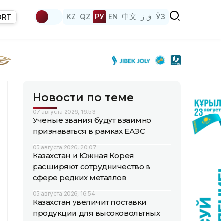
KZ
QZ
РУ
EN
中文
ق ز
ЎЗ
ORT
Новости по теме
07 августа 2026, 16:53
Ученые звания будут взаимно
признаваться в рамках ЕАЭС
05 августа 2026, 20:07
Казахстан и Южная Корея
расширяют сотрудничество в
сфере редких металлов
05 августа 2026, 16:54
Казахстан увеличит поставки
продукции для высоковольтных