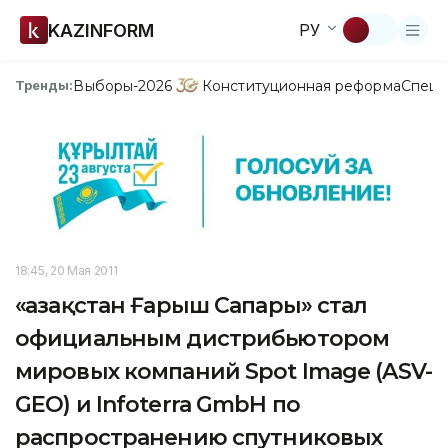
KAZINFORM
РУ
Выборы-2026
Конституционная реформа
Спецп
Тренды:
18:45, 20 Мая 2011
«Қазақстан Ғарыш Сапары» стал
официальным дистрибьютором
мировых компаний Spot Image (ASV-
GEO) и Infoterra GmbH по
распространению спутниковых