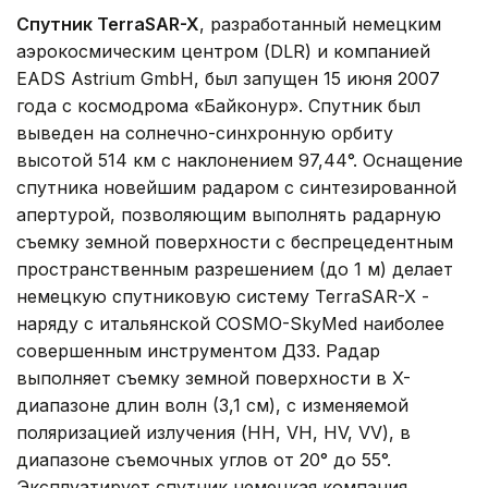
Спутник TerraSAR-X
, разработанный немецким
аэрокосмическим центром (DLR) и компанией
EADS Astrium GmbH, был запущен 15 июня 2007
года с космодрома «Байконур». Спутник был
выведен на солнечно-синхронную орбиту
высотой 514 км с наклонением 97,44°. Оснащение
спутника новейшим радаром с синтезированной
апертурой, позволяющим выполнять радарную
съемку земной поверхности с беспрецедентным
пространственным разрешением (до 1 м) делает
немецкую спутниковую систему TerraSAR-X -
наряду с итальянской COSMO-SkyMed наиболее
совершенным инструментом ДЗЗ. Радар
выполняет съемку земной поверхности в X-
диапазоне длин волн (3,1 см), с изменяемой
поляризацией излучения (HH, VH, HV, VV), в
диапазоне съемочных углов от 20° до 55°.
Эксплуатирует спутник немецкая компания