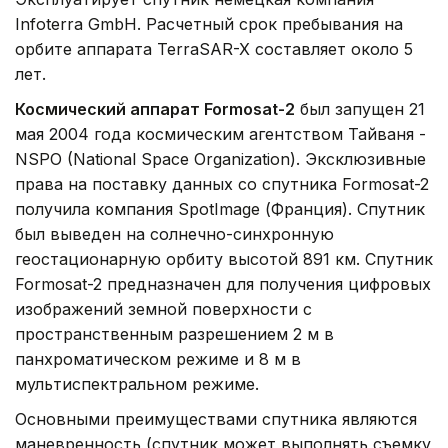
Infoterra GmbH. Расчетный срок пребывания на
орбите аппарата TerraSAR-X составляет около 5
лет.
Космический аппарат Formosat-2
был запущен 21
мая 2004 года космическим агентством Тайваня -
NSPO (National Space Organization). Эксклюзивные
права на поставку данных со спутника Formosat-2
получила компания SpotImage (Франция). Спутник
был выведен на солнечно-синхронную
геостационарную орбиту высотой 891 км. Спутник
Formosat-2 предназначен для получения цифровых
изображений земной поверхности с
пространственным разрешением 2 м в
панхроматическом режиме и 8 м в
мультиспектральном режиме.
Основными преимуществами спутника являются
маневренность (спутник может выполнять съемку