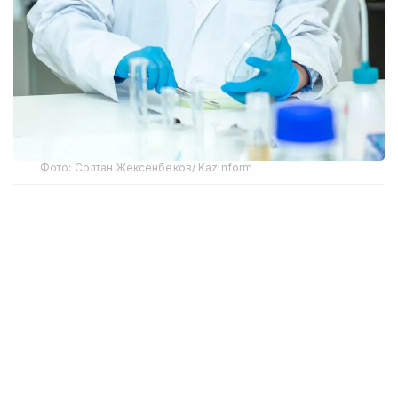
Фото: Солтан Жексенбеков/ Kazinform
Соглашением предусмотрено взаимное признание
без прохождения национальных процедур
признания документов об ученых званиях
старшего научного сотрудника, доцента,
ассоциированного профессора (доцента)
и профессора, выданных уполномоченными
органами государств-членов ЕАЭС.
Таким образом, документы об ученых званиях,