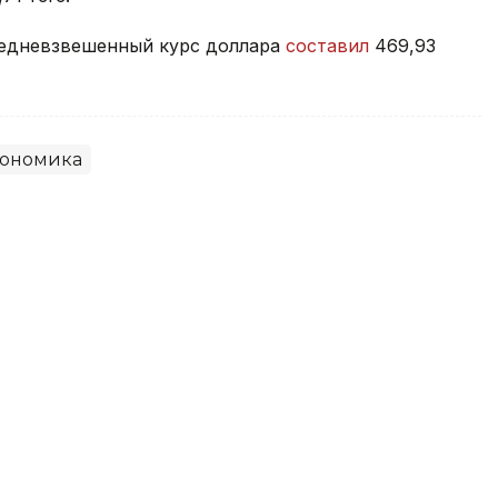
средневзвешенный курс доллара
составил
469,93
ономика
на фоне напряженности вокруг