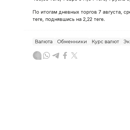
По итогам дневных торгов 7 августа, 
теңге, поднявшись на 2,22 теңге.
Валюта
Обменники
Курс валют
Эк
Данира Искакова
Автор
23:15, 07 Августа 2026
Цены на нефть выросли 