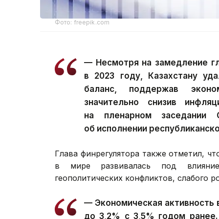
Фото: freepik.com
— Несмотря на замедление г
в 2023 году, Казахстану уд
баланс, поддержав экон
значительно снизив инфля
на пленарном заседании 
об исполнении республиканско
Глава финрегулятора также отметил, ч
в мире развивалась под влияние
геополитических конфликтов, слабого р
— Экономическая активность 
до 3,2% с 3,5% годом ранее