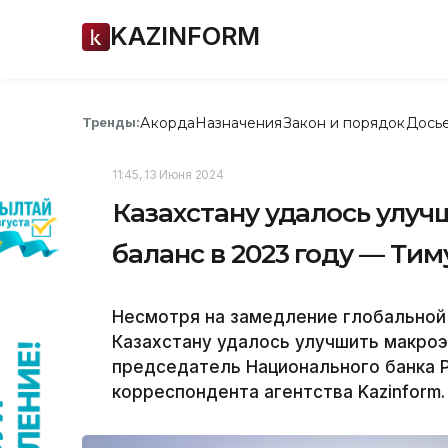
KAZINFORM
Акорда
Назначения
Закон и порядок
Дось
Тренды:
11:45, 13 Июня 2024
Казахстану удалось улу
баланс в 2023 году — Ти
Несмотря на замедление глобальной 
Казахстану удалось улучшить макроэ
председатель Национального банка 
корреспондента агентства Kazinform.