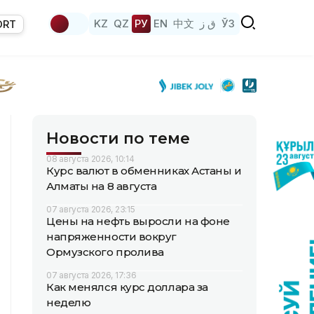
KZ
QZ
РУ
EN
中文
ق ز
ЎЗ
ORT
Новости по теме
08 августа 2026, 10:14
Курс валют в обменниках Астаны и
Алматы на 8 августа
07 августа 2026, 23:15
Цены на нефть выросли на фоне
напряженности вокруг
Ормузского пролива
07 августа 2026, 17:36
Как менялся курс доллара за
неделю