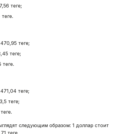
7,56 теңге;
теңге.
 470,95 теңге;
,45 теңге;
теңге.
471,04 теңге;
,5 теңге;
теңге.
ыглядят следующим образом: 1 доллар стоит
71 теңге.