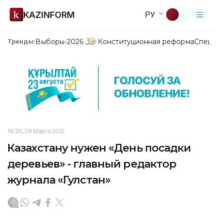
KAZINFORM
РУ
Выборы-2026
Конституционная реформа
Спецп
Тренды:
16:36, 29 Марта 2012
Казахстану нужен «День посадки
деревьев» - главный редактор
журнала «Гулстан»