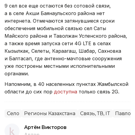
9 сел все еще остаются без сотовой связи,
а в селе Акши Баянаульского
района нет
интернета. Отмечаются затянувшиеся сроки
обеспечения мобильной связью сел Саты
Майского района и Таволжан Успенского района,
а также время запуска сети 4G LTE в селах
Кызылкак, Селеты, Караагаш, Шабар, Сахновка
и Балтасап, где антенно-мачтовые сооружения
уже построены местными исполнительными
органами.
Напомним, в 40 населенных пунктах Жамбылской
области до сих пор
доступна
только связь 2G.
Село
Регионы Казахстана
Связь, ТВ, IT
Павлод
Артём Викторов
Автор