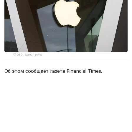
Фото: Euronews
Об этом сообщает газета Financial Times.
По данным издания, жалоба поступила
в специализированный британский трибунал,
который рассматривает дела, связанные
с предполагаемой слежкой государственных
органов за гражданами. Предметом
разбирательства стало требование правительства
предоставить доступ к зашифрованным облачным