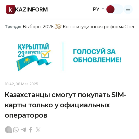
KAZINFORM
РУ
Выборы-2026
Конституционная реформа
Спецп
Тренды:
18:42, 08 Мая 2025
Казахстанцы смогут покупать SIM-
карты только у официальных
операторов