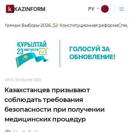
KAZINFORM
РУ
Выборы-2026
Конституционная реформа
Спецп
Тренды:
09:13, 18 Апреля 2025
Казахстанцев призывают
соблюдать требования
безопасности при получении
медицинских процедур