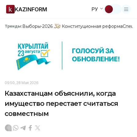
KAZINFORM
РУ
Выборы-2026
Конституционная реформа
Спецп
Тренды:
09:50, 28 Мая 2026
Казахстанцам объяснили, когда
имущество перестает считаться
совместным