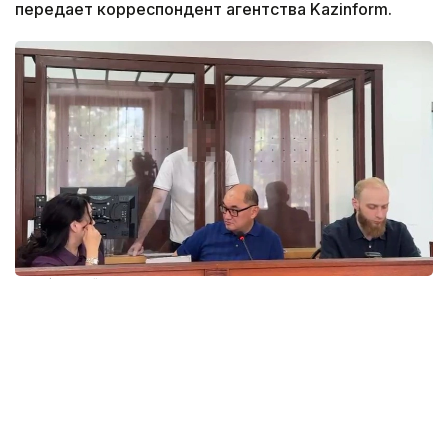
передает корреспондент агентства Kazinform.
Фото: Айгуль Мырзагаликызы
Дело рассматривает судья Бурабайского
районного суда Асель Ильясова.
На скамье подсудимых находятся арендатор
кафе, директор автогазозаправочной станции