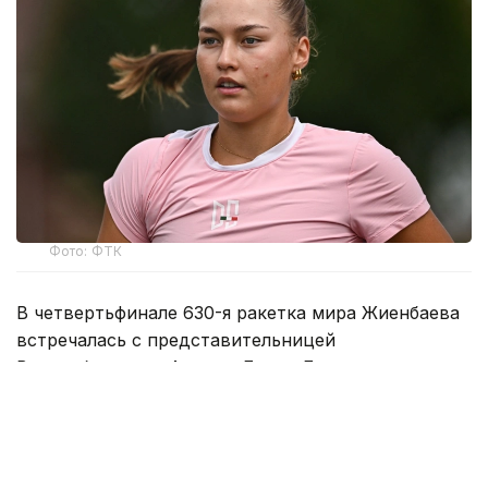
Фото: ФТК
В четвертьфинале 630-я ракетка мира Жиенбаева
встречалась с представительницей
Великобритании Амарни Бэнкс Дадни,
занимающей 230-е место в рейтинге WTA.
Первый сет завершился победой казахстанки со
счетом 7:5, после чего соперница отказалась от
продолжения встречи. Таким образом, Жиенбаева