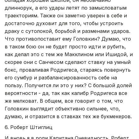
длиннорук, а его удары летят по замысловатым
траекториям. Также он заметно уверен в себе и
достаточно духовит для того, чтобы устроить
драку с сутолокой, борьбой и разменами ударов.
Что противопоставит ему Головкин? Думаю, что
в таком бою он не будет просто идти и рубить,
как делал это с тем же Макклином или Ишидой, и
скорее они с Санчесом сделают ставку на умный
бокс, проваливая Родригеса, стараясь повернуть
его сумбур и разбалансированность себе на
пользу. Получится ли это у них? С большой долей
вероятности - да, так как калибр Родригеса все
же мелковат. В общем, все говорит о том, что
Головкин выглядит объективно сильнее, что,
думаю, и отразится в ставках тех же букмекеров.
6. Роберт Штиглиц
И вновь я в роли Капитана Очевидность. Роберт