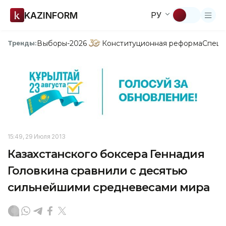
KAZINFORM
РУ
Выборы-2026
Конституционная реформа
Спецп
Тренды:
15:49, 29 Июля 2013
Казахстанского боксера Геннадия
Головкина сравнили с десятью
сильнейшими средневесами мира