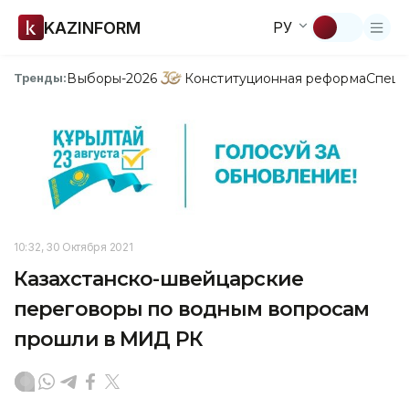
KAZINFORM
РУ
Выборы-2026
Конституционная реформа
Спецп
Тренды:
10:32, 30 Октября 2021
Казахстанско-швейцарские
переговоры по водным вопросам
прошли в МИД РК