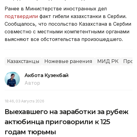
Ранее в Министерстве иностранных дел
подтвердили
факт гибели казахстанки в Сербии.
Сообщалось, что посольство Казахстана в Сербии
совместно с местными компетентными органами
выясняют все обстоятельства произошедшего.
Казахстанцы
Ножевые ранения
МИД РК
Прои
Акбота Кузекбай
Автор
18:46, 03 Августа 2026
Выехавшего на заработки за рубеж
актюбинца приговорили к 125
годам тюрьмы