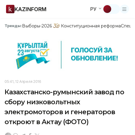
KAZINFORM
РУ
Выборы-2026
Конституционная реформа
Спецп
Тренды:
05:41, 12 Апреля 2016
Казахстанско-румынский завод по
сбору низковольтных
электромоторов и генераторов
откроют в Актау (ФОТО)