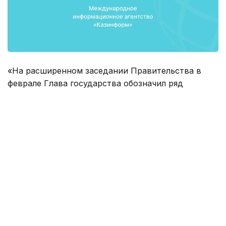
«На расширенном заседании Правительства в
феврале Глава государства обозначил ряд
проектов, а точнее 72, у которых имелись
проблемы на тот период. Из них 18-20
простаивали, остальные же работали с очень
низкой загрузкой - менее 30-50%. За эти два
месяца мы провели активную работу с акиматами.
По каждому из 72 проектов подписаны
совместные конкретные планы действия - это
трехсторонние документы между нашим
министерством, акиматом и владельцами
предприятий», - рассказал Касымбек на пресс-
конференции в Правительстве.