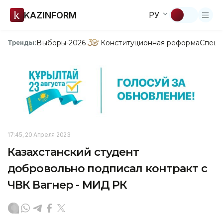
KAZINFORM
РУ
Выборы-2026
Конституционная реформа
Спецп
Тренды:
17:45, 20 Апреля 2023
Казахстанский студент
добровольно подписал контракт с
ЧВК Вагнер - МИД РК