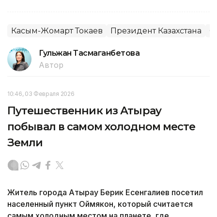
Касым-Жомарт Токаев
Президент Казахстана
С
Гульжан Тасмаганбетова
Автор
10:46, 03 Февраля 2026
Путешественник из Атырау
побывал в самом холодном месте
Земли
Житель города Атырау Берик Есенгалиев посетил
населенный пункт Оймякон, который считается
самым холодным местом на планете, где