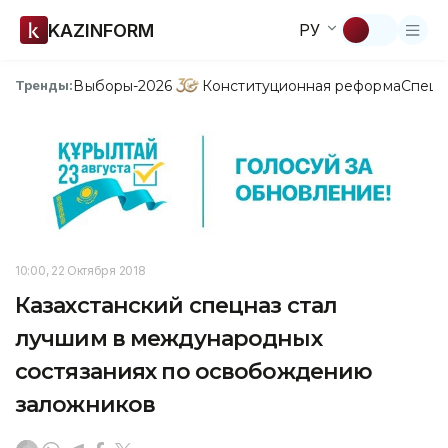
KAZINFORM
РУ
Выборы-2026
Конституционная реформа
Спецп
Тренды:
10:00, 22 Октября 2018
Казахстанский спецназ стал
лучшим в международных
состязаниях по освобождению
заложников