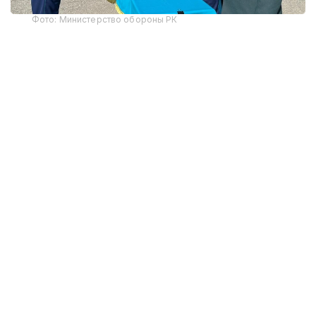
Фото: Министерство обороны РК
В этом году первое офицерское звание получили
12 выпускников-интернов. По завершении
обучения им вручены дипломы Военного
института Сил воздушной обороны и Западно-
Казахстанского медицинского университета
имени Марата Оспанова, что подтверждает
получение одновременно военного и высшего
медицинского образования.
Начальник Военного института Сил воздушной
обороны генерал-майор авиации Тимур
Еспаганбетов отметил, что вуз обеспечивает
подготовку высококвалифицированных военных
специалистов, уделяя особое внимание
формированию профессиональных компетенций
и ответственности за выполнение воинского