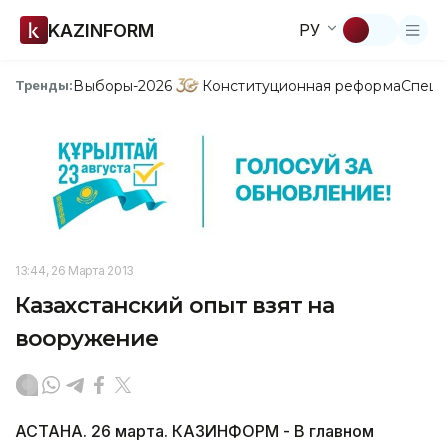
KAZINFORM
РУ
Выборы-2026
Конституционная реформа
Спецп
Тренды:
13:44, 26 Марта 2013
Казахстанский опыт взят на
вооружение
АСТАНА. 26 марта. КАЗИНФОРМ - В главном