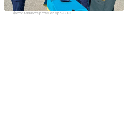
Фото: Министерство обороны РК
В этом году первое офицерское звание получили
12 выпускников-интернов. По завершении
обучения им вручены дипломы Военного
института Сил воздушной обороны и Западно-
Казахстанского медицинского университета
имени Марата Оспанова, что подтверждает
получение одновременно военного и высшего
медицинского образования.
Начальник Военного института Сил воздушной
обороны генерал-майор авиации Тимур
Еспаганбетов отметил, что вуз обеспечивает
подготовку высококвалифицированных военных
специалистов, уделяя особое внимание
формированию профессиональных компетенций