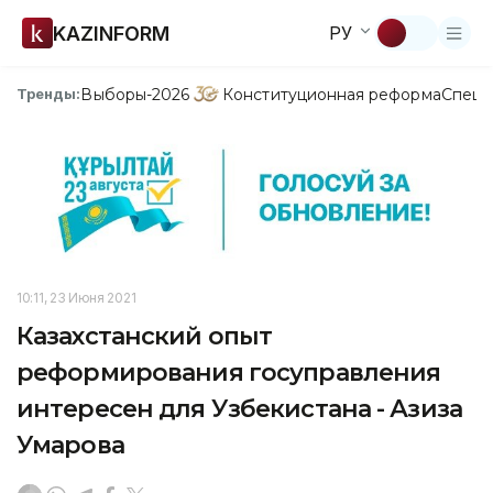
KAZINFORM
РУ
Выборы-2026
Конституционная реформа
Спецп
Тренды:
10:11, 23 Июня 2021
Казахстанский опыт
реформирования госуправления
интересен для Узбекистана - Азиза
Умарова