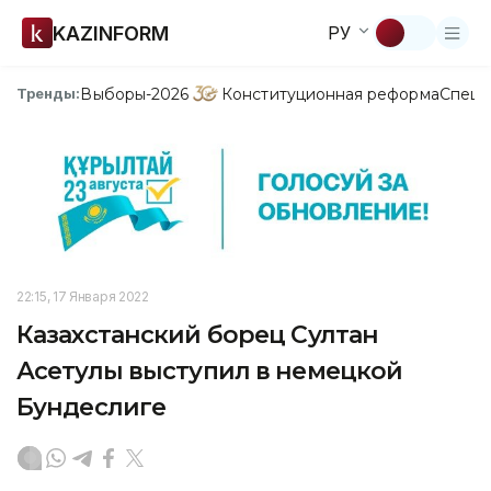
KAZINFORM
РУ
Выборы-2026
Конституционная реформа
Спецп
Тренды:
22:15, 17 Января 2022
Казахстанский борец Султан
Асетулы выступил в немецкой
Бундеслиге