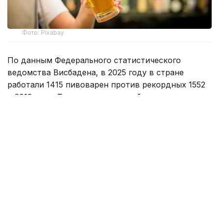
Фото: Pixabay
По данным Федерального статистического
ведомства Висбадена, в 2025 году в стране
работали 1415 пивоварен против рекордных 1552
в 2019 году. Только за последний год прекратили
работу 53 предприятия, и сокращение
продолжается уже третий год подряд.
Одновременно снижаются и объемы продаж.
В 2025 году немецкие производители реализовали
около 7,8 млрд литров пива — на 6% меньше, чем
годом ранее, и на 15,7% меньше по сравнению
с 2019 годом.
Глава Союза немецких пивоваров Хольгер Айхеле
заявил, что отрасль переживает не временный