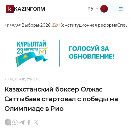
KAZINFORM
РУ
Выборы-2026
Конституционная реформа
Спецп
Тренды:
20:19, 13 Августа 2016
Казахстанский боксер Олжас
Саттыбаев стартовал с победы на
Олимпиаде в Рио