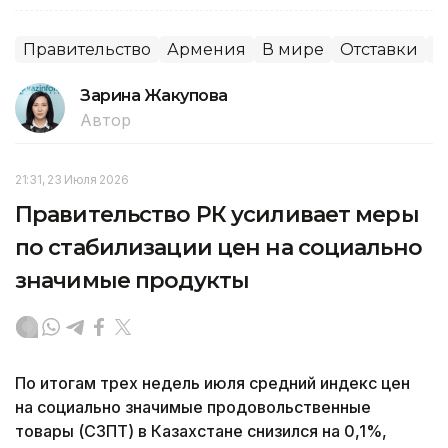
Правительство
Армения
В мире
Отставки
П
Зарина Жакупова
Автор
21:31, 23 Июля 2026
Правительство РК усиливает меры
по стабилизации цен на социально
значимые продукты
По итогам трех недель июля средний индекс цен
на социально значимые продовольственные
товары (СЗПТ) в Казахстане снизился на 0,1%,