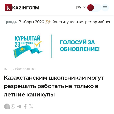
KAZINFORM
РУ
Выборы-2026
Конституционная реформа
Спецп
Тренды:
15:38, 21 Февраля 2018
Казахстанским школьникам могут
разрешить работать не только в
летние каникулы