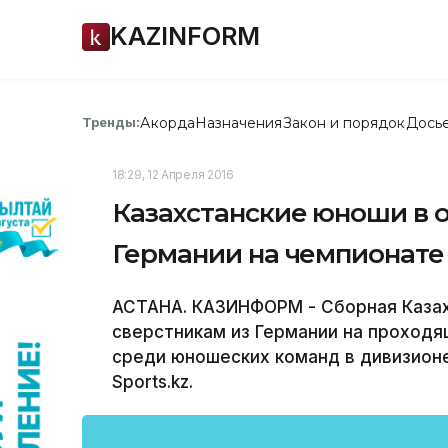
KAZINFORM
Акорда
Назначения
Закон и порядок
Дось
Тренды:
18:29, 12 Апреля 2016
Казахстанские юноши в 
Германии на чемпионате
АСТАНА. КАЗИНФОРМ - Сборная Казах
сверстникам из Германии на проходя
среди юношеских команд в дивизионе 
Sports.kz.