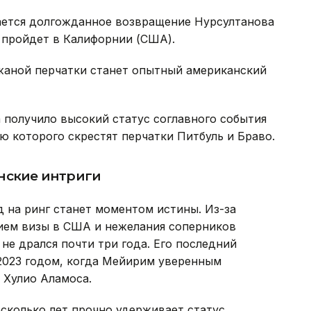
ается долгожданное возвращение Нурсултанова
и пройдет в Калифорнии (США).
жаной перчатки станет опытный американский
 получило высокий статус соглавного события
ю которого скрестят перчатки Питбуль и Браво.
нские интриги
д на ринг станет моментом истины. Из-за
ием визы в США и нежелания соперников
не дрался почти три года. Его последний
2023 годом, когда Мейирим уверенным
 Хулио Аламоса.
есколько лет прочно удерживает статус