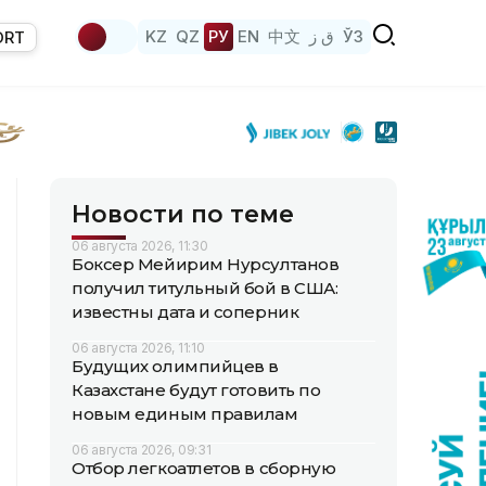
KZ
QZ
РУ
EN
中文
ق ز
ЎЗ
ORT
Новости по теме
06 августа 2026, 11:30
Боксер Мейирим Нурсултанов
получил титульный бой в США:
известны дата и соперник
06 августа 2026, 11:10
Будущих олимпийцев в
Казахстане будут готовить по
новым единым правилам
06 августа 2026, 09:31
Отбор легкоатлетов в сборную