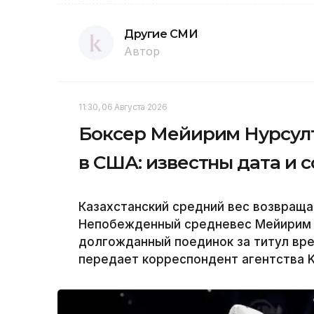
Другие СМИ
Автор
11:30, 06 Августа 2026
Боксер Мейирим Нурсулт
в США: известны дата и 
Казахстанский средний вес возвраща
Непобежденный средневес Мейирим Н
долгожданный поединок за титул вр
передает корреспондент агентства K