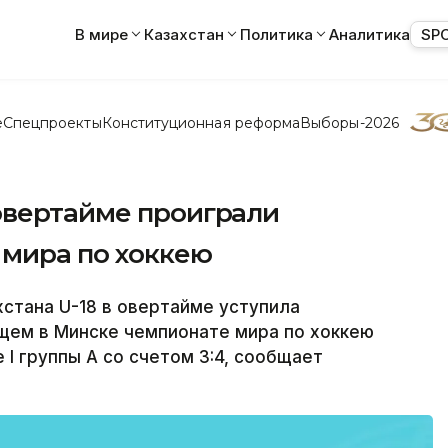
В мире
Казахстан
Политика
Аналитика
SP
е
Спецпроекты
Конституционная реформа
Выборы-2026
овертайме проиграли
 мира по хоккею
стана U-18 в овертайме уступила
щем в Минске чемпионате мира по хоккею
I группы А со счетом 3:4, сообщает