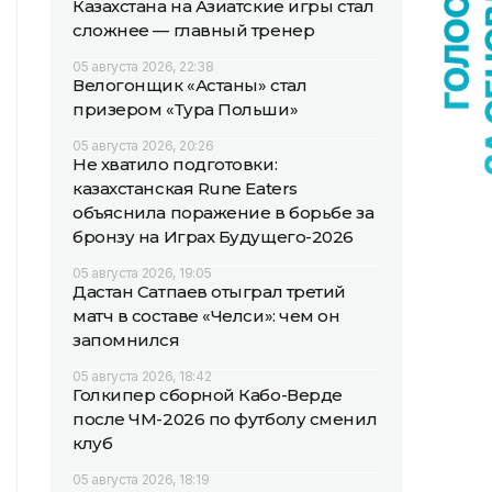
Казахстана на Азиатские игры стал
сложнее — главный тренер
05 августа 2026, 22:38
Велогонщик «Астаны» стал
призером «Тура Польши»
05 августа 2026, 20:26
Не хватило подготовки:
казахстанская Rune Eaters
объяснила поражение в борьбе за
бронзу на Играх Будущего-2026
05 августа 2026, 19:05
Дастан Сатпаев отыграл третий
матч в составе «Челси»: чем он
запомнился
05 августа 2026, 18:42
Голкипер сборной Кабо-Верде
после ЧМ-2026 по футболу сменил
клуб
05 августа 2026, 18:19