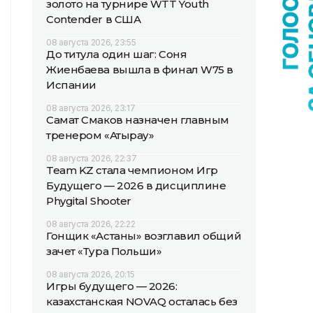
золото на турнире WTT Youth
Contender в США
08 августа 2026, 23:55
До титула один шаг: Соня
Жиенбаева вышла в финал W75 в
Испании
08 августа 2026, 23:17
Самат Смаков назначен главным
тренером «Атырау»
08 августа 2026, 22:37
Team KZ стала чемпионом Игр
Будущего — 2026 в дисциплине
Phygital Shooter
08 августа 2026, 22:22
Гонщик «Астаны» возглавил общий
зачет «Тура Польши»
08 августа 2026, 20:15
Игры будущего — 2026:
казахстанская NOVAQ осталась без