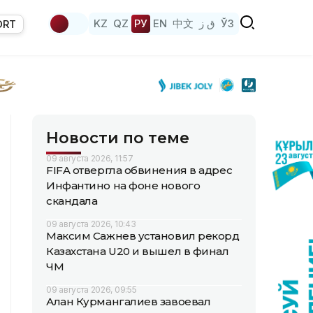
KZ
QZ
РУ
EN
中文
ق ز
ЎЗ
ORT
Новости по теме
09 августа 2026, 11:57
FIFA отвергла обвинения в адрес
Инфантино на фоне нового
скандала
09 августа 2026, 10:43
Максим Сажнев установил рекорд
Казахстана U20 и вышел в финал
ЧМ
09 августа 2026, 09:55
Алан Курмангалиев завоевал