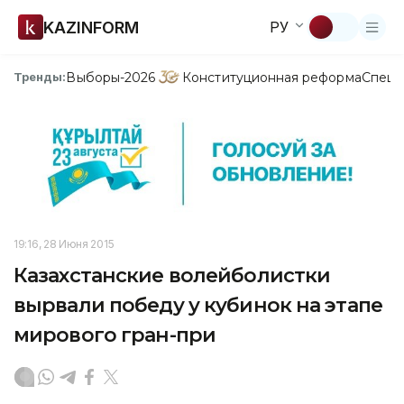
KAZINFORM
РУ
Выборы-2026
Конституционная реформа
Спецп
Тренды:
19:16, 28 Июня 2015
Казахстанские волейболистки
вырвали победу у кубинок на этапе
мирового гран-при