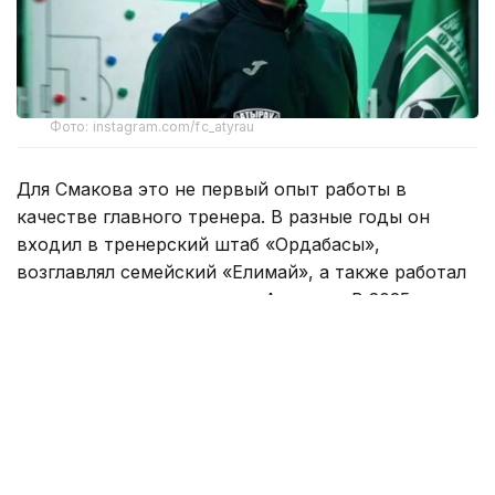
Фото: instagram.com/fc_atyrau
Для Смакова это не первый опыт работы в
качестве главного тренера. В разные годы он
входил в тренерский штаб «Ордабасы»,
возглавлял семейский «Елимай», а также работал
техническим директором «Астаны». В 2025 году
специалист руководил «Жетысу».
Под руководством Смакова «Елимай» добился
повышения в Премьер-лигу. После этого
специалист продолжил работу в «Астане» на
должности технического директора, а затем
возглавил «Жетысу».