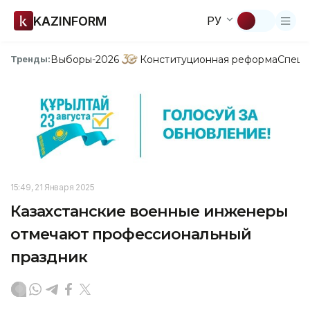
KAZINFORM
РУ
Выборы-2026
Конституционная реформа
Спецп
Тренды:
15:49, 21 Января 2025
Казахстанские военные инженеры
отмечают профессиональный
праздник