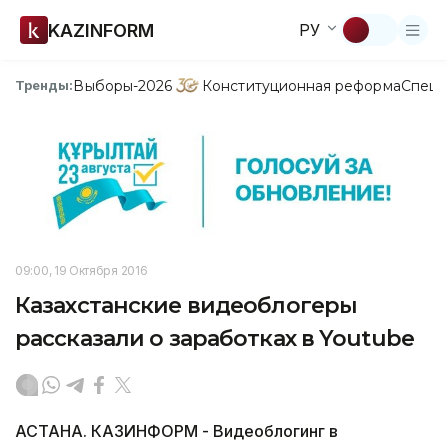
KAZINFORM
РУ
Выборы-2026
Конституционная реформа
Спецп
Тренды:
09:00, 19 Октября 2016
Казахстанские видеоблогеры
рассказали о заработках в Youtube
АСТАНА. КАЗИНФОРМ - Видеоблогинг в