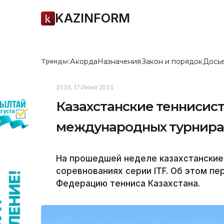
KAZINFORM
Акорда
Назначения
Закон и порядок
Дось
Тренды:
21:34, 17 Июня 2024
Казахстанские теннисист
международных турнира
На прошедшей неделе казахстанские
соревнованиях серии ITF. Об этом пе
Федерацию тенниса Казахстана.