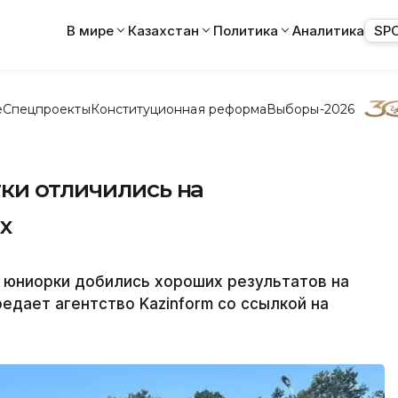
В мире
Казахстан
Политика
Аналитика
SP
е
Спецпроекты
Конституционная реформа
Выборы-2026
ки отличились на
х
 юниорки добились хороших результатов на
редает агентство Kazinform со ссылкой на