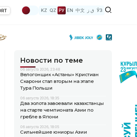
KZ
QZ
РУ
EN
中文
ق ز
ЎЗ
ORT
Новости по теме
06 августа 2026, 23:48
Велогонщик «Астаны» Кристиан
Скарони стал вторым на этапе
Тура Польши
06 августа 2026, 18:35
Два золота завоевали казахстанцы
на старте чемпионата Азии по
гребле в Япони
06 августа 2026, 18:05
Сильнейшие юниоры Азии