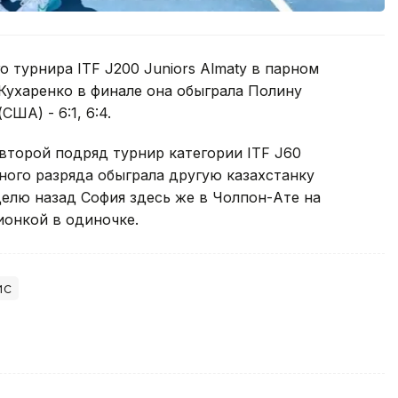
 турнира ITF J200 Juniors Almaty в парном
 Кухаренко в финале она обыграла Полину
ША) - 6:1, 6:4.
второй подряд турнир категории ITF J60
чного разряда обыграла другую казахстанку
еделю назад София здесь же в Чолпон-Ате на
ионкой в одиночке.
ис