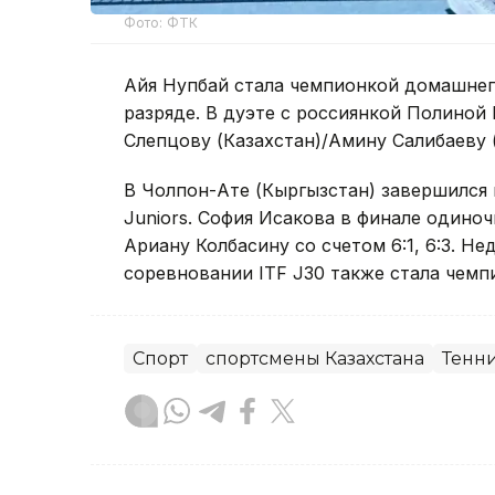
Фото: ФТК
Айя Нупбай стала чемпионкой домашнего
разряде. В дуэте с россиянкой Полиной
Слепцову (Казахстан)/Амину Салибаеву (С
В Чолпон-Ате (Кыргызстан) завершился 
Juniors. София Исакова в финале одино
Ариану Колбасину со счетом 6:1, 6:3. Н
соревновании ITF J30 также стала чемп
Спорт
спортсмены Казахстана
Тенн