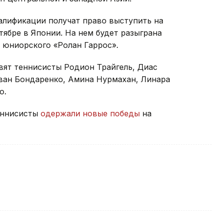
алификации получат право выступить на
тябре в Японии. На нем будет разыграна
 юниорского «Ролан Гаррос».
вят теннисисты Родион Трайгель, Диас
Иван Бондаренко, Амина Нурмахан, Линара
о.
теннисисты
одержали новые победы
на