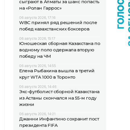
сыграют в Алматы за шанс попасть
на «Ролан Гаррос»
06 августа 2026, 17:16
WBC принял ряд решений после
побед казахстанских боксеров
06 августа 2026, 15:17
Юношеская сборная Казахстана по
водному поло одержала вторую
победу на ЧМ
06 августа 2026, 14:55
Елена Рыбакина вышла в третий
круг WTA 1000 в Торонто
06 августа 2026, 14:46
Экс-футболист сборной Казахстана
из Астаны скончался на 55-м году
жизни
06 августа 2026, 14:21
Джанни Инфантино сохранит пост
президента FIFA