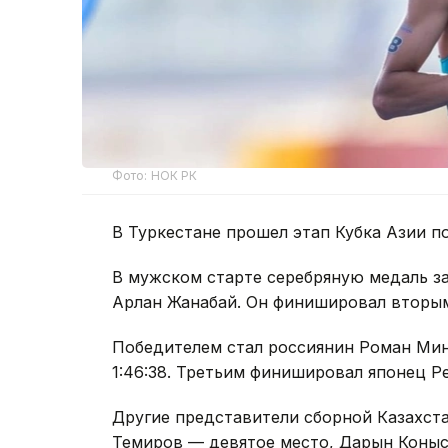
Фото: НОК РК
В Туркестане прошел этап Кубка Азии по
В мужском старте серебряную медаль з
Арлан Жанабай. Он финишировал вторым 
Победителем стал россиянин Роман Ми
1:46:38. Третьим финишировал японец Ре
Другие представители сборной Казахст
Темиров — девятое место, Дарын Конысб