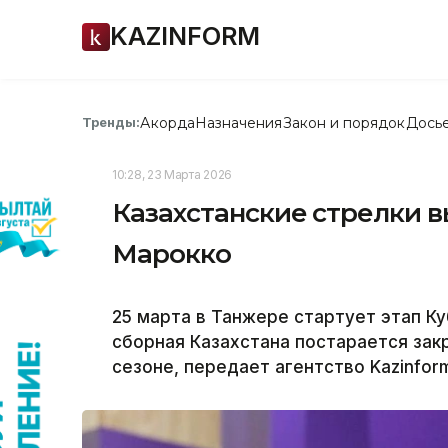
KAZINFORM
Акорда
Назначения
Закон и порядок
Дось
Тренды:
10:28, 23 Марта 2026
Казахстанские стрелки в
Марокко
25 марта в Танжере стартует этап К
сборная Казахстана постарается зак
сезоне, передает агентство Kazinform