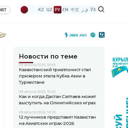
KZ
QZ
РУ
EN
中文
ق ز
ЎЗ
ORT
Новости по теме
08 августа 2026, 16:46
Казахстанский триатлонист стал
призером этапа Кубка Азии в
Туркестане
08 августа 2026, 16:30
Как и когда Дастан Сатпаев может
выступить на Олимпийских играх
08 августа 2026, 14:36
12 лучников представят Казахстан
на Азиатских играх-2026