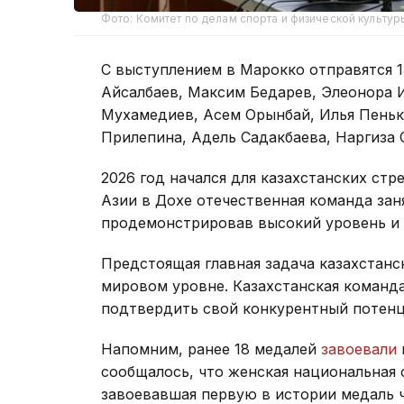
Фото: Комитет по делам спорта и физической культур
С выступлением в Марокко отправятся 1
Айсалбаев, Максим Бедарев, Элеонора И
Мухамедиев, Асем Орынбай, Илья Пеньк
Прилепина, Адель Садакбаева, Наргиза
2026 год начался для казахстанских стр
Азии в Дохе отечественная команда зан
продемонстрировав высокий уровень и
Предстоящая главная задача казахстанс
мировом уровне. Казахстанская команда
подтвердить свой конкурентный потенц
Напомним, ранее 18 медалей
завоевали
сообщалось, что женская национальная с
завоевавшая первую в истории медаль 