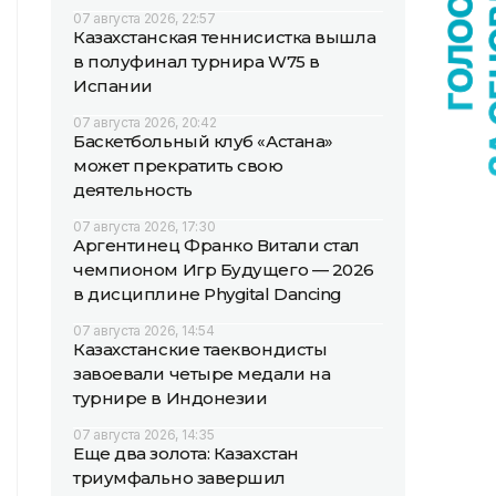
07 августа 2026, 22:57
Казахстанская теннисистка вышла
в полуфинал турнира W75 в
Испании
07 августа 2026, 20:42
Баскетбольный клуб «Астана»
может прекратить свою
деятельность
07 августа 2026, 17:30
Аргентинец Франко Витали стал
чемпионом Игр Будущего — 2026
в дисциплине Phygital Dancing
07 августа 2026, 14:54
Казахстанские таеквондисты
завоевали четыре медали на
турнире в Индонезии
07 августа 2026, 14:35
Еще два золота: Казахстан
триумфально завершил