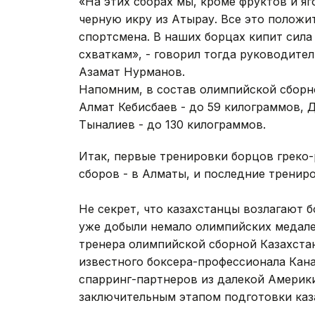
«На этих сборах мы, кроме фруктов и яг
черную икру из Атырау. Все это положи
спортсмена. В наших борцах кипит сила
схваткам», - говорил тогда руководите
Азамат Нурманов.
Напомним, в состав олимпийской сборн
Алмат Кебисбаев - до 59 килограммов, 
Тыналиев - до 130 килограммов.
Итак, первые тренировки борцов греко-
сборов - в Алматы, и последние тренир
**
Не секрет, что казахстанцы возлагают 
уже добыли немало олимпийских медале
тренера олимпийской сборной Казахста
известного боксера-профессионала Кан
спарринг-партнеров из далекой Америк
заключительным этапом подготовки каз