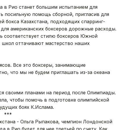
а в Рио станет большим испытанием для
ть посильную помощь сборной, пригласив для
й бокса Казахстана, подходящих спарринг-
 для американских боксеров дорожные расходы.
ль соответствует стилю боксеров Южной
х школ оттачивают мастерство наших
оясов. Все это боксеры, занимающие
но, что мы не будем приглашать из-за океана
я своими планами на период после Олимпиады.
дела, чтобы помочь в подготовке олимпийской
будущих боях К.Ислама.
*
ахстана - Ольга Рыпакова, чемпион Лондонской
 в Рио будет для нее третьей по счету. Как