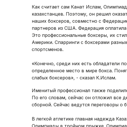
Как считает сам Канат Ислам, Олимпиад
казахстанцев. Поэтому, он решил оказа
наших боксеров, совместно с Федерацие
партнеров из США. Федерация оплатила
Это профессиональные боксеры, их сти
Америки. Спарринги с боксерами разны
спортсменов.
«Конечно, среди них есть обладатели п
определенное место в мире бокса. Понят
слабых боксеров», - сказал К.Ислам.
Именитый профессионал также поделилс
По его словам, сейчас он отложил все 
сборной. Сейчас ведутся переговоры о 
**
В легкой атлетике главная надежда Каз
Олимпиады в тройном прыжке. Олимпиада