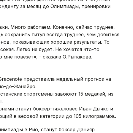
нденту за месяц до Олимпиады, тренировки
и. Много работаем. Конечно, сейчас труднее,
 сохранить титул всегда труднее, чем добиться
енов, показывающих хорошие результаты. То
окая. Легко не будет. Не хочется что-то
о мне повезет», - сказала О.Рыпакова.
Gracenote представила медальный прогноз на
ио-де-Жанейро.
ахстанские спортсмены завоюют 15 медалей, из
.
онами станут боксер-тяжеловес Иван Дычко и
ющий в весовой категории до 105 килограммов.
лимпиады в Рио, станут боксер Данияр