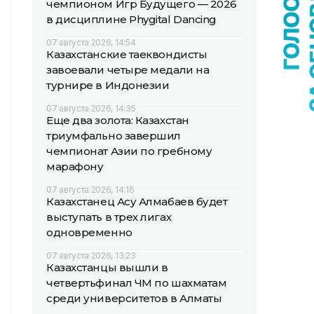
чемпионом Игр Будущего — 2026
в дисциплине Phygital Dancing
07 августа 2026, 14:54
Казахстанские таеквондисты
завоевали четыре медали на
турнире в Индонезии
07 августа 2026, 14:35
Еще два золота: Казахстан
триумфально завершил
чемпионат Азии по гребному
марафону
07 августа 2026, 14:16
Казахстанец Асу Алмабаев будет
выступать в трех лигах
одновременно
07 августа 2026, 13:23
Казахстанцы вышли в
четвертьфинал ЧМ по шахматам
среди университетов в Алматы