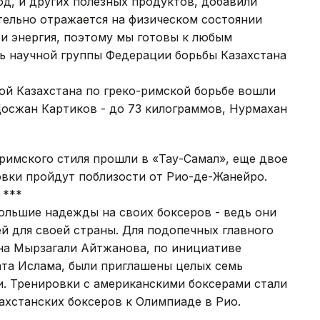
од, и других полезных продуктов, добавили
тельно отражается на физическом состоянии
 и энергия, поэтому мы готовы к любым
ль научной группы Федерации борьбы Казахстана
ой Казахстана по греко-римской борьбе вошли
Досжан Картиков - до 73 килограммов, Нурмахан
римского стиля прошли в «Тау-Самал», еще двое
овки пройдут поблизости от Рио-де-Жанейро.
*
большие надежды на своих боксеров - ведь они
й для своей страны. Для подопечных главного
на Мырзагали Айтжанова, по инициативе
ата Ислама, были приглашены целых семь
и. Тренировки с американскими боксерами стали
ахстанских боксеров к Олимпиаде в Рио.