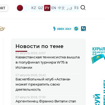
KZ
QZ
РУ
EN
中文
ق ز
ЎЗ
ORT
Новости по теме
07 августа 2026, 22:57
Казахстанская теннисистка вышла
в полуфинал турнира W75 в
Испании
07 августа 2026, 20:42
Баскетбольный клуб «Астана»
может прекратить свою
деятельность
07 августа 2026, 17:30
Аргентинец Франко Витали стал