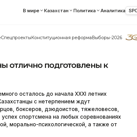
В мире
Казахстан
Политика
Аналитика
SP
е
Спецпроекты
Конституционная реформа
Выборы-2026
ны отлично подготовлены к
много осталось до начала XXXI летних
Казахстанцы с нетерпением ждут
рцов, боксеров, дзюдоистов, тяжеловесов,
то успех спортсмена на любых соревнованиях
кой, морально-психологической, а также от