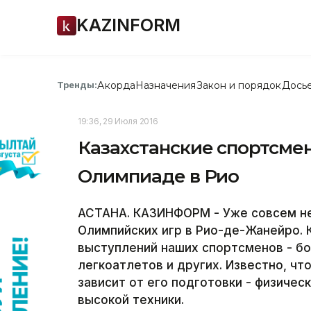
KAZINFORM
Акорда
Назначения
Закон и порядок
Дось
Тренды:
19:36, 29 Июля 2016
Казахстанские спортсме
Олимпиаде в Рио
АСТАНА. КАЗИНФОРМ - Уже совсем не
Олимпийских игр в Рио-де-Жанейро. 
выступлений наших спортсменов - бо
легкоатлетов и других. Известно, ч
зависит от его подготовки - физичес
высокой техники.