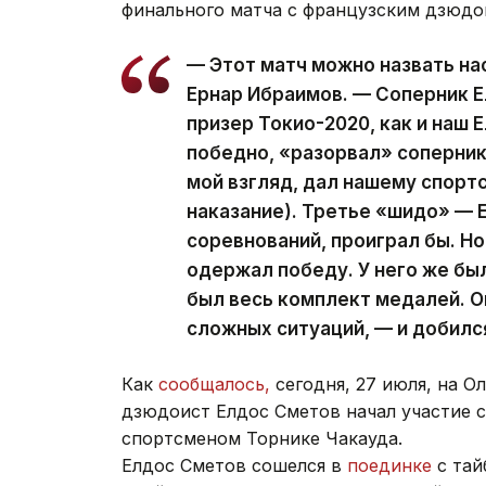
финального матча с французским дзюдо
— Этот матч можно назвать на
Ернар Ибраимов. — Соперник 
призер Токио-2020, как и наш 
победно, «разорвал» соперник
мой взгляд, дал нашему спор
наказание). Третье «шидо» — 
соревнований, проиграл бы. Но
одержал победу. У него же бы
был весь комплект медалей. О
сложных ситуаций, — и добилс
Как
сообщалось,
сегодня, 27 июля, на О
дзюдоист Елдос Сметов начал участие 
спортсменом Торнике Чакауда.
Елдос Сметов сошелся в
поединке
с та