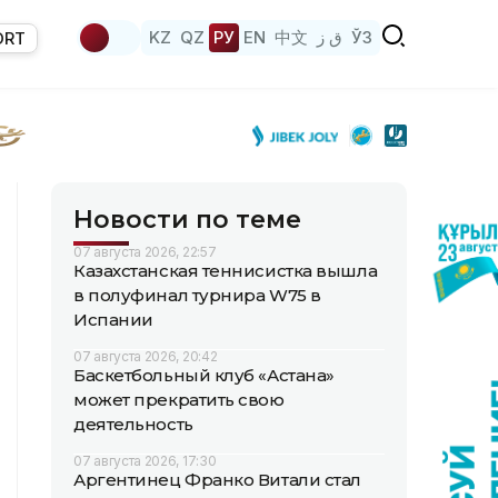
KZ
QZ
РУ
EN
中文
ق ز
ЎЗ
ORT
Новости по теме
07 августа 2026, 22:57
Казахстанская теннисистка вышла
в полуфинал турнира W75 в
Испании
07 августа 2026, 20:42
Баскетбольный клуб «Астана»
может прекратить свою
деятельность
07 августа 2026, 17:30
Аргентинец Франко Витали стал