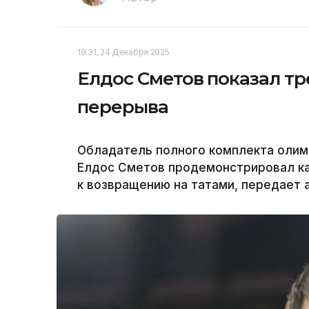
19:31, 24 Декабря 2025
Елдос Сметов показал т
перерыва
Обладатель полного комплекта олим
Елдос Сметов продемонстрировал кад
к возвращению на татами, передает а