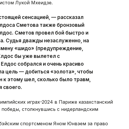
истом Лукой Мхеидзе.
стоящей сенсацией, — рассказал
Елдоса Сметова также бронзовый
Елдос. Сметов провел бой быстро и
а. Судья дважды незаслуженно, на
тсмену «шидо» (предупреждение,
Елдос бы уже вылетел с
 Елдос собрался и очень красиво
ла цель — добиться «золота», чтобы
н к этому шел, сколько было травм,
я своего.
лимпийских играх-2024 в Париже казахстанский
с победы, столкнувшись с нидерландским
йбэйским спортсменом Яном Юнвэем за право