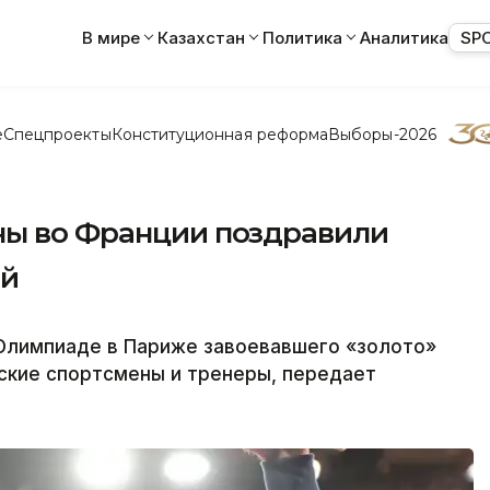
В мире
Казахстан
Политика
Аналитика
SP
е
Спецпроекты
Конституционная реформа
Выборы-2026
ны во Франции поздравили
ой
 Олимпиаде в Париже завоевавшего «золото»
кие спортсмены и тренеры, передает