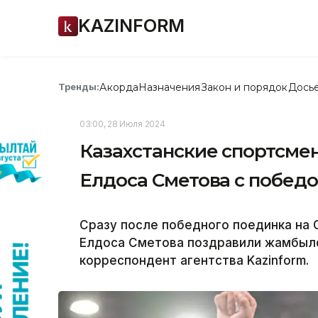
KAZINFORM
Акорда
Назначения
Закон и порядок
Дось
Тренды:
03:00, 28 Июля 2024
Казахстанские спортсме
Елдоса Сметова с побед
Сразу после победного поединка на
Елдоса Сметова поздравили жамбылс
корреспондент агентства Kazinform.