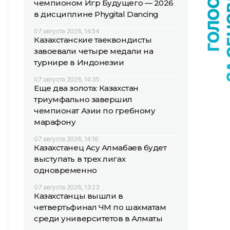
чемпионом Игр Будущего — 2026
в дисциплине Phygital Dancing
07 августа 2026, 14:54
Казахстанские таеквондисты
завоевали четыре медали на
турнире в Индонезии
07 августа 2026, 14:35
Еще два золота: Казахстан
триумфально завершил
чемпионат Азии по гребному
марафону
07 августа 2026, 14:16
Казахстанец Асу Алмабаев будет
выступать в трех лигах
одновременно
07 августа 2026, 13:23
Казахстанцы вышли в
четвертьфинал ЧМ по шахматам
среди университетов в Алматы