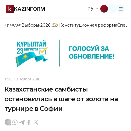
KAZINFORM
РУ
Выборы-2026
Конституционная реформа
Спецп
Тренды:
11:33, 13 Ноября 2016
Казахстанские самбисты
остановились в шаге от золота на
турнире в Софии