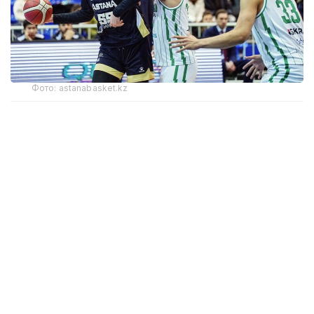
Фото: astanabasket.kz
По словам председателя Комитета по делам
спорта и физической культуры МТС РК Руслана
Есеналина, в последние годы результаты
выступлений клуба на международной арене
не соответствовали поставленным задачам
и ожиданиям.
— По итогам прошлого сезона Единой лиги
ВТБ БК «Астана» занял последнее, 12-е
место, одержав лишь две победы в 44
матчах. Процент поражений превысил
95%, что стало худшим результатом клуба