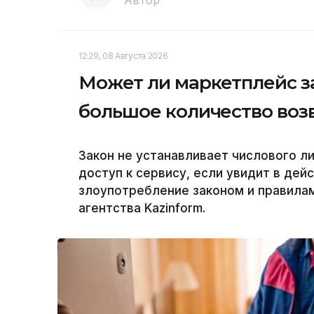
Автор
12:29, 08 Августа 2026
Может ли маркетплейс з
большое количество воз
Закон не устанавливает числового л
доступ к сервису, если увидит в дей
злоупотребление законом и правила
агентства Kazinform.