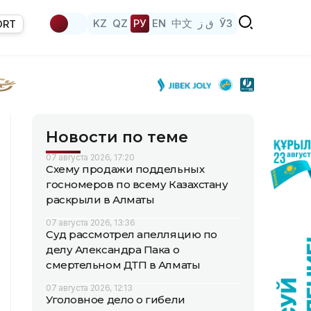
KZ
QZ
РУ
EN
中文
ق ز
ЎЗ
ORT
Новости по теме
07 августа 2026, 17:20
Схему продажи поддельных
госномеров по всему Казахстану
раскрыли в Алматы
07 августа 2026, 13:36
Суд рассмотрел апелляцию по
делу Александра Пака о
смертельном ДТП в Алматы
07 августа 2026, 12:13
Уголовное дело о гибели