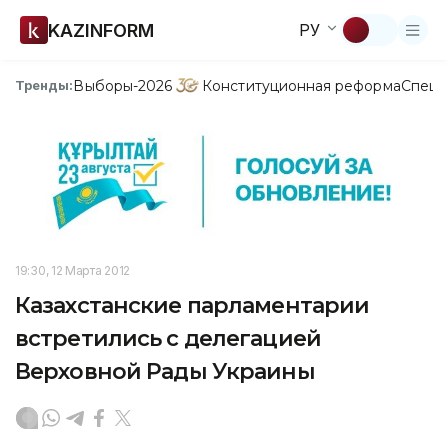
KAZINFORM
РУ
Выборы-2026
Конституционная реформа
Спецп
Тренды:
19:30, 12 Марта 2012
Казахстанские парламентарии
встретились с делегацией
Верховной Рады Украины