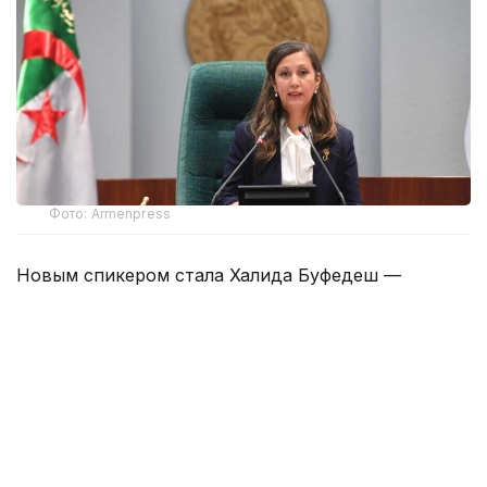
Фото: Armenpress
Новым спикером стала Халида Буфедеш —
депутат от провинции Алжир, в состав которой
входит одноименная столица страны.
По профессии она является врачом-аллергологом.
Буфедеш представляет Национальный фронт
освобождения — проправительственную партию,
сыгравшую ключевую роль в борьбе Алжира
за независимость.