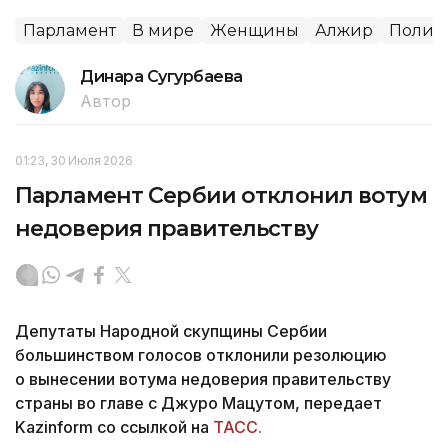
Парламент
В мире
Женщины
Алжир
Полит
Динара Сугурбаева
Автор
01:23, 30 Июля 2026
Парламент Сербии отклонил вотум
недоверия правительству
Депутаты Народной скупщины Сербии
большинством голосов отклонили резолюцию
о вынесении вотума недоверия правительству
страны во главе с Джуро Мацутом, передает
Kazinform со ссылкой на
ТАСС.