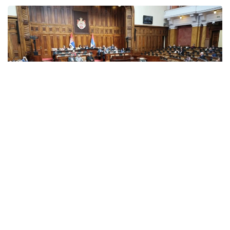
Фото: srbija.gov
Против утверждения документа проголосовали
135 депутатов. Инициативу поддержали 40
парламентариев, еще один воздержался.
Народная скупщина является однопалатным
парламентом Сербии.