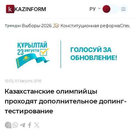
KAZINFORM
РУ
Выборы-2026
Конституционная реформа
Спецп
Тренды:
10:02, 01 Августа 2016
Казахстанские олимпийцы
проходят дополнительное допинг-
тестирование