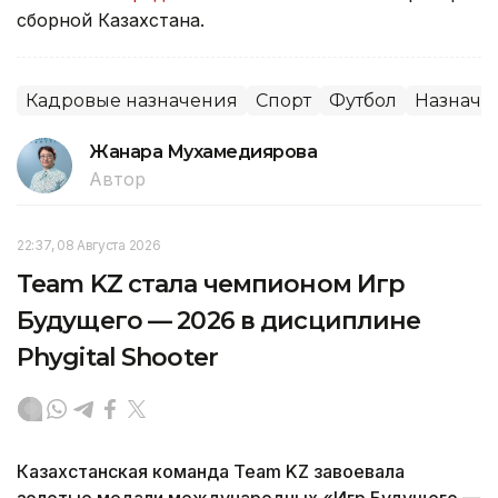
сборной Казахстана.
Кадровые назначения
Спорт
Футбол
Назначе
Жанара Мухамедиярова
Автор
22:37, 08 Августа 2026
Team KZ стала чемпионом Игр
Будущего — 2026 в дисциплине
Phygital Shooter
Казахстанская команда Team KZ завоевала