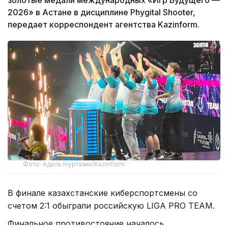
золотые медали международных «Игр Будущего —
2026» в Астане в дисциплине Phygital Shooter,
передает корреспондент агентства Kazinform.
Фото: Адиль Нуртазин/Kazinform
В финале казахстанские киберспортсмены со
счетом 2:1 обыграли российскую LIGA PRO TEAM.
Финальное противостояние началось