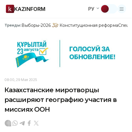
KAZINFORM
РУ
Выборы-2026
Конституционная реформа
Спецп
Тренды:
08:00, 29 Мая 2025
Казахстанские миротворцы
расширяют географию участия в
миссиях ООН