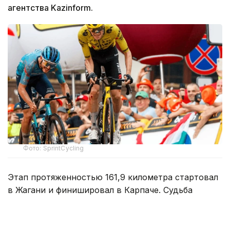
агентства Kazinform.
Фото: SprintCycling
Этап протяженностью 161,9 километра стартовал
в Жагани и финишировал в Карпаче. Судьба
победы решилась в концовке гонки, где впереди
осталась группа из трех гонщиков.
На заключительном километре один