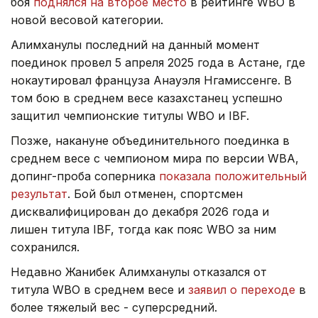
боя
поднялся на второе место
в рейтинге WBO в
новой весовой категории.
Алимханулы последний на данный момент
поединок провел 5 апреля 2025 года в Астане, где
нокаутировал француза Анауэля Нгамиссенге. В
том бою в среднем весе казахстанец успешно
защитил чемпионские титулы WBO и IBF.
Позже, накануне объединительного поединка в
среднем весе с чемпионом мира по версии WBA,
допинг-проба соперника
показала положительный
результат
. Бой был отменен, спортсмен
дисквалифицирован до декабря 2026 года и
лишен титула IBF, тогда как пояс WBO за ним
сохранился.
Недавно Жанибек Алимханулы отказался от
титула WBO в среднем весе и
заявил о переходе
в
более тяжелый вес - суперсредний.