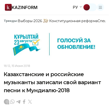
KAZINFORM
РУ
Выборы-2026
Конституционная реформа
Спецп
Тренды:
16:12, 15 Июня 2018
Казахстанские и российские
музыканты записали свой вариант
песни к Мундиалю-2018