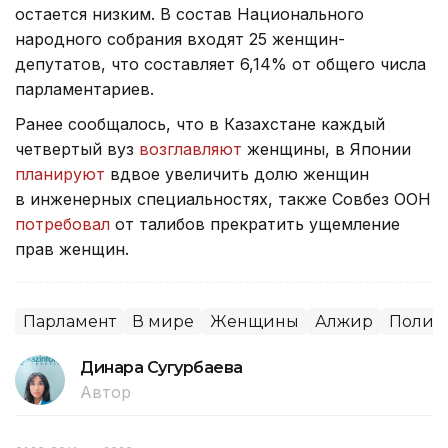
остается низким. В состав Национального
народного собрания входят 25 женщин-
депутатов, что составляет 6,14% от общего числа
парламентариев.
Ранее сообщалось, что в Казахстане каждый
четвертый вуз
возглавляют
женщины, в Японии
планируют
вдвое увеличить долю женщин
в инженерных специальностях, также Совбез ООН
потребовал
от талибов прекратить ущемление
прав женщин.
Парламент
В мире
Женщины
Алжир
Полит
Динара Сугурбаева
Автор