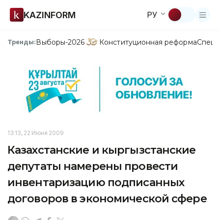
KAZINFORM
РУ
Выборы-2026
Конституционная реформа
Спецп
Тренды:
13:13, 22 Июня 2009
Казахстанские и кыргызстанские
депутаты намерены провести
инвентаризацию подписанных
договоров в экономической сфере