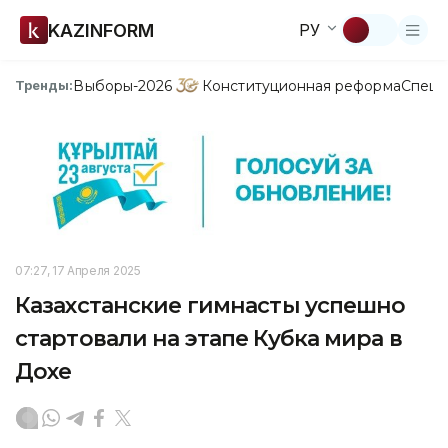
KAZINFORM
РУ
Выборы-2026
Конституционная реформа
Спецп
Тренды:
07:27, 17 Апреля 2025
Казахстанские гимнасты успешно
стартовали на этапе Кубка мира в
Дохе