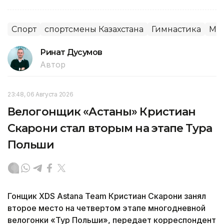
Спорт
спортсмены Казахстана
Гимнастика
Ми
Ринат Дусумов
Автор
23:48, 06 Августа 2026
Велогонщик «Астаны» Кристиан
Скарони стал вторым на этапе Тура
Польши
Гонщик XDS Astana Team Кристиан Скарони занял
второе место на четвертом этапе многодневной
велогонки «Тур Польши», передает корреспондент