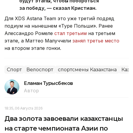
будут этапы, чтобы побороться
за победу, — сказал Кристиан.
Для XDS Astana Team это уже третий подряд
подиум на нынешнем «Туре Польши». Ранее
Алессандро Ромеле
стал третьим
на третьем
этапе, а Маттео Малуччели
занял третье место
на втором этапе гонки.
Спорт
Велоспорт
спортсмены Казахстана
Каза
Еламан Турысбеков
Автор
18:35, 06 Августа 2026
Два золота завоевали казахстанцы
на старте чемпионата Азии по