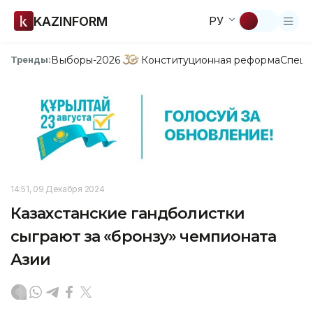
KAZINFORM
РУ
Выборы-2026
Конституционная реформа
Спецп
Тренды:
14:51, 09 Декабря 2024
Казахстанские гандболистки
сыграют за «бронзу» чемпионата
Азии