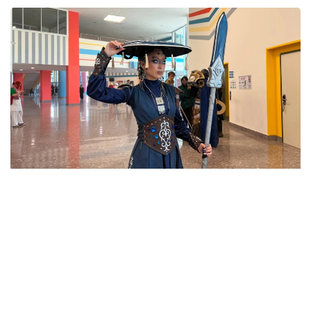
Фото: Адиль Нуртазин/Kazinform
На международном фестивале Comic Con Astana
2026 зрителям впервые представили
анимационный эпизод Tengrida: Cyber Steppe.
Проект объединяет элементы киберпанка,
фэнтези и казахской культуры. В центре