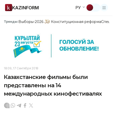
KAZINFORM
РУ
Выборы-2026
Конституционная реформа
Спецп
Тренды:
18:09, 17 Сентября 2018
Казахстанские фильмы были
представлены на 14
международных кинофестивалях