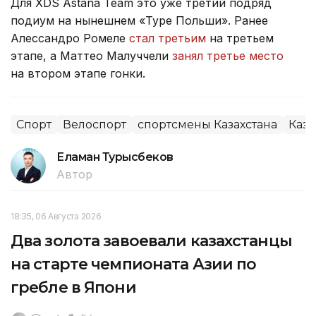
Для XDS Astana Team это уже третий подряд
подиум на нынешнем «Туре Польши». Ранее
Алессандро Ромеле
стал третьим
на третьем
этапе, а Маттео Малуччели
занял третье место
на втором этапе гонки.
Спорт
Велоспорт
спортсмены Казахстана
Каза
Еламан Турысбеков
Автор
18:35, 06 Августа 2026
Два золота завоевали казахстанцы
на старте чемпионата Азии по
гребле в Япони