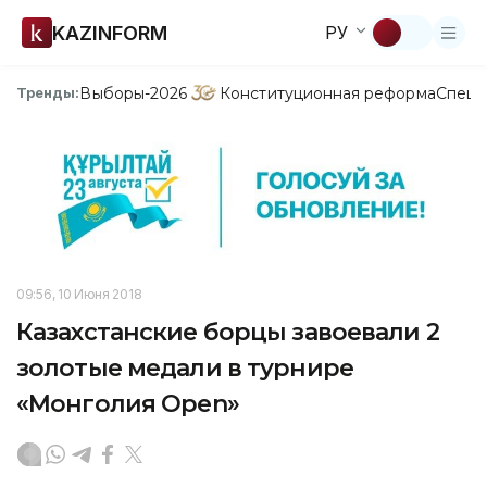
KAZINFORM
РУ
Выборы-2026
Конституционная реформа
Спецп
Тренды:
09:56, 10 Июня 2018
Казахстанские борцы завоевали 2
золотые медали в турнире
«Монголия Open»