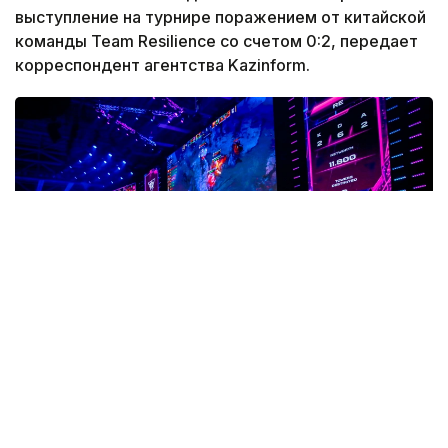
выступление на турнире поражением от китайской
команды Team Resilience со счетом 0:2, передает
корреспондент агентства Kazinform.
Фото: Солтан Жексенбеков/ Kazinform
После матча игрок казахстанской команды Алим
Беспаев поделился впечатлениями от игры,
рассказал о сильных сторонах коллектива