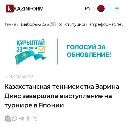
KAZINFORM
РУ
Выборы-2026
Конституционная реформа
Спецп
Тренды:
14:21, 02 Мая 2013
Казахстанская теннисистка Зарина
Дияс завершила выступление на
турнире в Японии