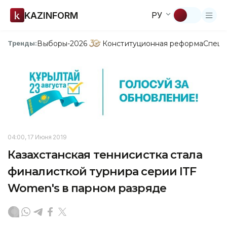
KAZINFORM
РУ
Выборы-2026
Конституционная реформа
Спецп
Тренды:
04:00, 17 Июня 2019
Казахстанская теннисистка стала
финалисткой турнира серии ITF
Women's в парном разряде