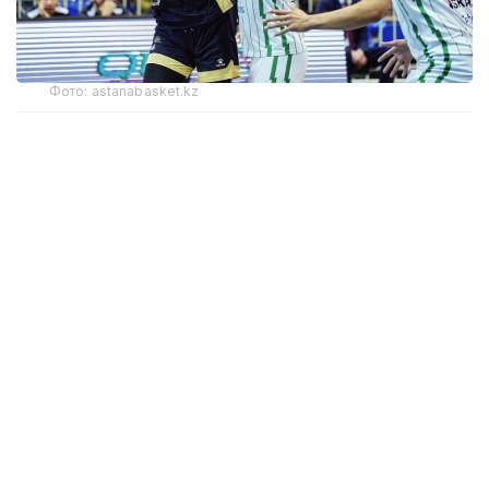
Фото: astanabasket.kz
По словам председателя Комитета по делам
спорта и физической культуры МТС РК Руслана
Есеналина, в последние годы результаты
выступлений клуба на международной арене
не соответствовали поставленным задачам
и ожиданиям.
— По итогам прошлого сезона Единой лиги
ВТБ БК «Астана» занял последнее, 12-е
место, одержав лишь две победы в 44
матчах. Процент поражений превысил
95%, что стало худшим результатом клуба
за всю историю его выступлений в Лиге.