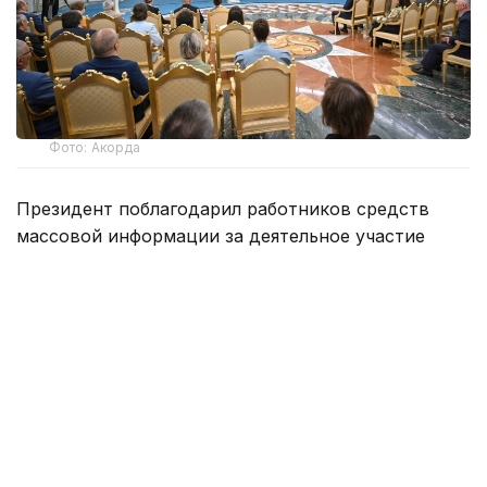
Фото: Акорда
Президент поблагодарил работников средств
массовой информации за деятельное участие
в построении Справедливого, Чистого,
Безопасного и Сильного Казахстана.
— Вы способствуете укоренению
в обществе принципов «Закон и Порядок»,
«Адал азамат», а также популяризации
концепции «Таза Қазақстан». Тем самым
вы вносите существенную лепту
в обновление образа жизни и сознания