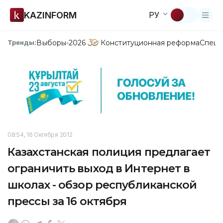
KAZINFORM
РУ
Выборы-2026
Конституционная реформа
Спецп
Тренды:
08:54, 16 Октября 2012
Казахстанская полиция предлагает
ограничить выход в Интернет в
школах - обзор республиканской
прессы за 16 октября